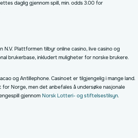
tes daglig gjennom spill, min. odds 3.00 for
.
n N.V. Plattformen tilbyr online casino, live casino og
nal brukerbase, inkludert muligheter for norske brukere.
acao og Antillephone. Casinoet er tilgjengelig i mange land.
nt for Norge, men det anbefales å undersøke nasjonale
pengespill gjennom
Norsk Lotteri- og stiftelsestilsyn
.