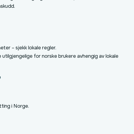
nskudd.
ter – sjekk lokale regler.
utilgjengelige for norske brukere avhengig av lokale
e
ting i Norge.