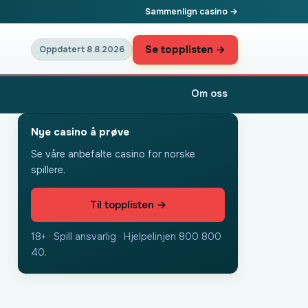
Sammenlign casino →
Se topplisten →
Oppdatert 8.8.2026
Om oss
Nye casino å prøve
Se våre anbefalte casino for norske
spillere.
Til topplisten →
18+ · Spill ansvarlig · Hjelpelinjen 800 800
40.