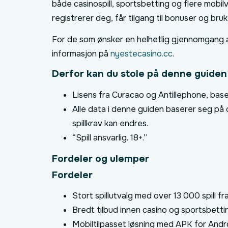
både casinospill, sportsbetting og flere mobil
registrerer deg, får tilgang til bonuser og bru
For de som ønsker en helhetlig gjennomgang a
informasjon på
nyestecasino.cc
.
Derfor kan du stole på denne guiden
Lisens fra Curacao og Antillephone, baser
Alle data i denne guiden baserer seg på 
spillkrav kan endres.
“Spill ansvarlig. 18+.”
Fordeler og ulemper
Fordeler
Stort spillutvalg med over 13 000 spill f
Bredt tilbud innen casino og sportsbetti
Mobiltilpasset løsning med APK for Andro