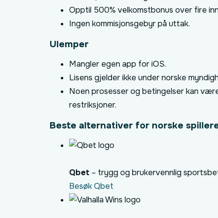
Opptil 500% velkomstbonus over fire in
Ingen kommisjonsgebyr på uttak.
Ulemper
Mangler egen app for iOS.
Lisens gjelder ikke under norske myndighe
Noen prosesser og betingelser kan være 
restriksjoner.
Beste alternativer for norske spiller
Qbet
– trygg og brukervennlig sportsbet
Besøk Qbet