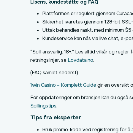
Lisens, kundestøtte og FAQ
Plattformen er regulert gjennom Curacao
Sikkerhet ivaretas gjennom 128-bit SSL-k
Uttak behandles raskt, med minimum $5 
Kundeservice kan nås via live chat, e-pos
“Spill ansvarlig. 18+.” Les alltid vilkår og regler
retningslinjer, se
Lovdata.no
.
(FAQ samlet nederst)
1win Casino – Komplett Guide
gir en oversikt 
For oppdateringer om bransjen kan du også 
Spillingstips
.
Tips fra eksperter
Bruk promo-kode ved registrering for å 