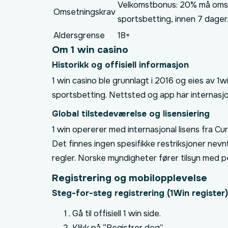
Velkomstbonus: 20% må omset
Omsetningskrav
sportsbetting, innen 7 dager
Aldersgrense
18+
Om 1 win casino
Historikk og offisiell informasjon
1 win casino ble grunnlagt i 2016 og eies av 1wi
sportsbetting. Nettsted og app har internasjo
Global tilstedeværelse og lisensiering
1 win opererer med internasjonal lisens fra Cur
Det finnes ingen spesifikke restriksjoner nev
regler. Norske myndigheter fører tilsyn med 
Registrering og mobilopplevelse
Steg-for-steg registrering (1Win register)
Gå til offisiell 1 win side.
Klikk på “Registrer deg”.