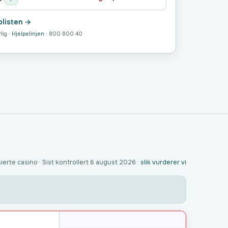
plisten →
lig ·
Hjelpelinjen
· 800 800 40
rte casino · Sist kontrollert 6 august 2026 ·
slik vurderer vi