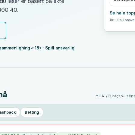
 du leser er basert på ekte
 800 40.
Se hele top
18+ · Spill ansvar
sammenligning
✓ 18+ · Spill ansvarlig
nå
MGA-/Curaçao-lisensie
ashback
Betting