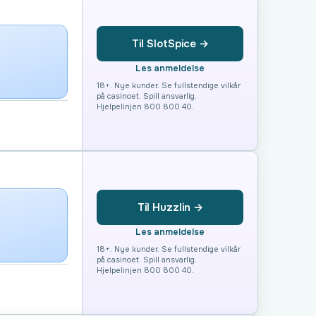
Til SlotSpice →
Les anmeldelse
18+. Nye kunder. Se fullstendige vilkår
på casinoet. Spill ansvarlig.
Hjelpelinjen 800 800 40.
Til Huzzlin →
Les anmeldelse
18+. Nye kunder. Se fullstendige vilkår
på casinoet. Spill ansvarlig.
Hjelpelinjen 800 800 40.