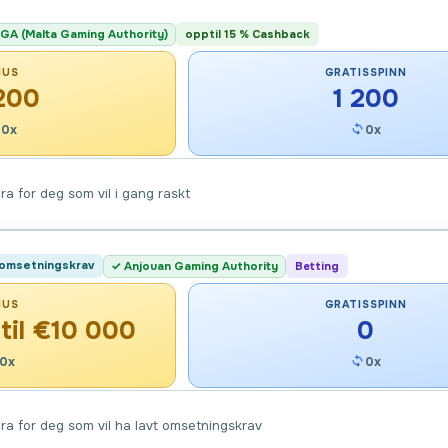
GA (Malta Gaming Authority)
opptil 15 % Cashback
NUS
GRATISSPINN
200
1 200
50x
0x
ra for deg som vil i gang raskt
 omsetningskrav
✓ Anjouan Gaming Authority
Betting
NUS
GRATISSPINN
til €10 000
0
10x
0x
ra for deg som vil ha lavt omsetningskrav