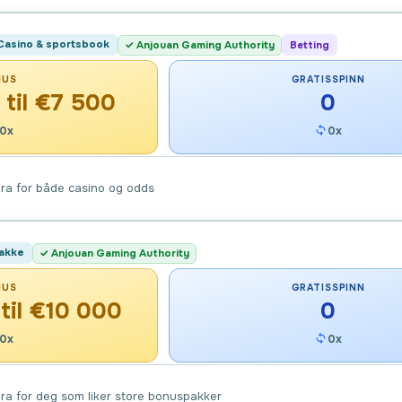
Casino & sportsbook
✓ Anjouan Gaming Authority
Betting
NUS
GRATISSPINN
til €7 500
0
10x
0x
ra for både casino og odds
pakke
✓ Anjouan Gaming Authority
NUS
GRATISSPINN
til €10 000
0
10x
0x
ra for deg som liker store bonuspakker