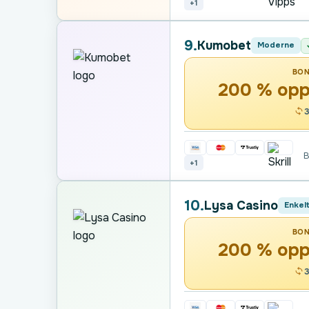
+1
9.
Kumobet
Moderne
BO
200 % opp 
B
+1
10.
Lysa Casino
Enkelt
BO
200 % opp 