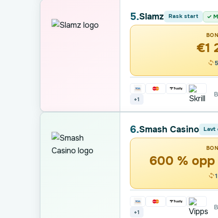
5.
Slamz
Rask start
✓ M
BO
€1 
B
+1
6.
Smash Casino
Lavt
BO
600 % opp 
B
+1