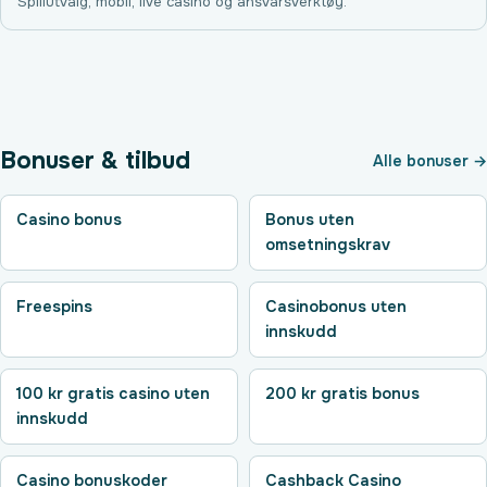
Spillutvalg, mobil, live casino og ansvarsverktøy.
Bonuser & tilbud
Alle bonuser →
Casino bonus
Bonus uten
omsetningskrav
Freespins
Casinobonus uten
innskudd
100 kr gratis casino uten
200 kr gratis bonus
innskudd
Casino bonuskoder
Cashback Casino