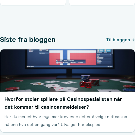
Siste fra bloggen
Til bloggen →
Hvorfor stoler spillere på Casinospesialisten når
det kommer til casinoanmeldelser?
Har du merket hvor mye mer krevende det er å velge nettcasino
nå enn hva det en gang var? Utvalget har eksplod