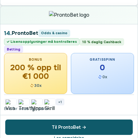
14.
ProntoBet
Odds & casino
✓ Lisensopplysninger må kontrolleres
10 % daglig Cashback
Betting
BONUS
GRATISSPINN
200 % opp til
0
€1 000
0x
30x
+1
Bra for odds og casino
Til ProntoBet →
Les anmeldelse