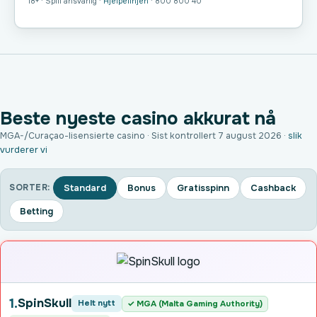
18+ · Spill ansvarlig ·
Hjelpelinjen
· 800 800 40
Beste nyeste casino akkurat nå
MGA-/Curaçao-lisensierte casino · Sist kontrollert 7 august 2026 ·
slik
vurderer vi
SORTER:
Standard
Bonus
Gratisspinn
Cashback
Betting
1.
SpinSkull
Helt nytt
✓ MGA (Malta Gaming Authority)